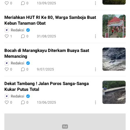
0
0
13/09/2025
Meriahkan HUT RI Ke 80, Warga Samboja Buat
Kebun Tanaman Obat
Redaksi
1
0
31/08/2025
Bocah di Marangkayu Diterkam Buaya Saat
Memancing
Redaksi
0
0
9/07/2025
Dekat Tambang ! Jalan Poros Sanga-Sanga
Kukar Putus Total
Redaksi
0
0
13/06/2025