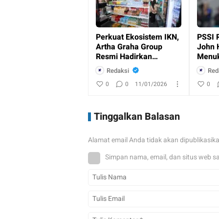
Perkuat Ekosistem IKN,
PSSI 
Artha Graha Group
John 
Resmi Hadirkan
Menuk
Layanan Perbankan
Indon
Redaksi
Red
dan Ritel
0
0
11/01/2026
0
Tinggalkan Balasan
Alamat email Anda tidak akan dipublikasik
Simpan nama, email, dan situs web s