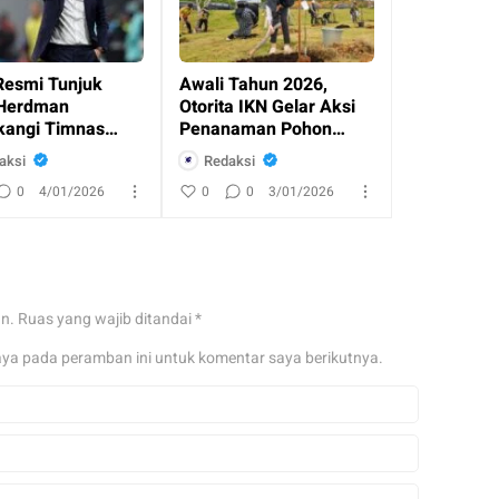
Resmi Tunjuk
Awali Tahun 2026,
Herdman
Otorita IKN Gelar Aksi
angi Timnas
Penanaman Pohon
esia
Bersama Masyaraka
aksi
Redaksi
0
4/01/2026
0
0
3/01/2026
an.
Ruas yang wajib ditandai
*
aya pada peramban ini untuk komentar saya berikutnya.