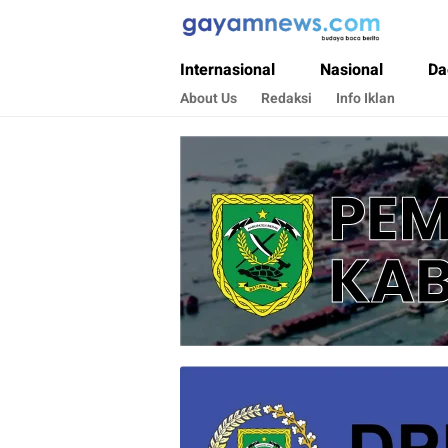
Gayamnews.com
Budaya Baca Berita
Internasional
Nasional
Da
About Us
Redaksi
Info Iklan