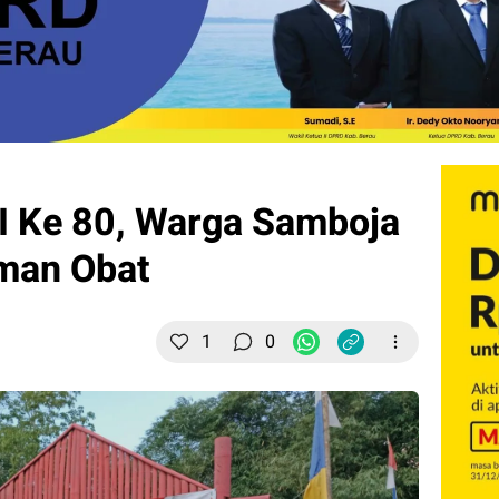
I Ke 80, Warga Samboja
man Obat
1
0