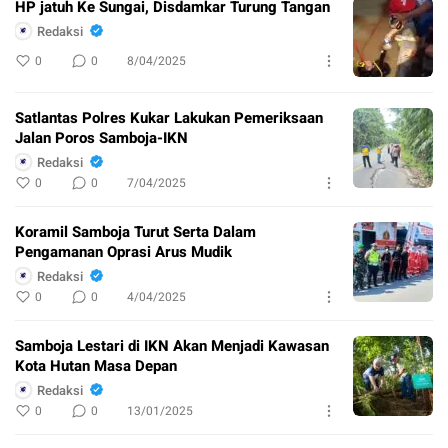
HP jatuh Ke Sungai, Disdamkar Turung Tangan
Redaksi
0
0
8/04/2025
Satlantas Polres Kukar Lakukan Pemeriksaan
Jalan Poros Samboja-IKN
Redaksi
0
0
7/04/2025
Koramil Samboja Turut Serta Dalam
Pengamanan Oprasi Arus Mudik
Redaksi
0
0
4/04/2025
Samboja Lestari di IKN Akan Menjadi Kawasan
Kota Hutan Masa Depan
Redaksi
0
0
13/01/2025