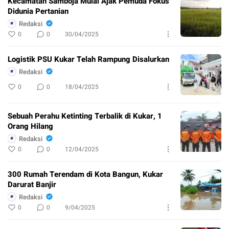
Kecamatan Samboja Mulai Ajak Pemuda Fokus
Didunia Pertanian
Redaksi
0
0
30/04/2025
Logistik PSU Kukar Telah Rampung Disalurkan
Redaksi
0
0
18/04/2025
Sebuah Perahu Ketinting Terbalik di Kukar, 1
Orang Hilang
Redaksi
0
0
12/04/2025
300 Rumah Terendam di Kota Bangun, Kukar
Darurat Banjir
Redaksi
0
0
9/04/2025