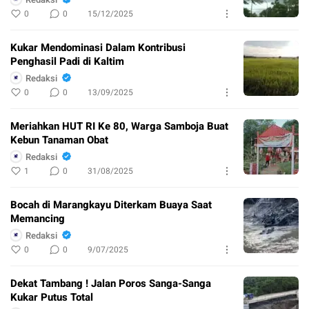
0
0
15/12/2025
Kukar Mendominasi Dalam Kontribusi
Penghasil Padi di Kaltim
Redaksi
0
0
13/09/2025
Meriahkan HUT RI Ke 80, Warga Samboja Buat
Kebun Tanaman Obat
Redaksi
1
0
31/08/2025
Bocah di Marangkayu Diterkam Buaya Saat
Memancing
Redaksi
0
0
9/07/2025
Dekat Tambang ! Jalan Poros Sanga-Sanga
Kukar Putus Total