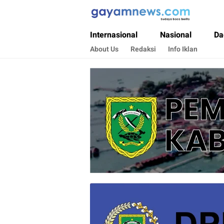
Gayamnews.com
Budaya Baca Berita
Internasional
Nasional
Da
About Us
Redaksi
Info Iklan