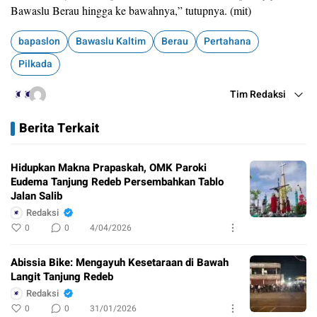
Bawaslu Berau hingga ke bawahnya,” tutupnya. (mit)
bapaslon
Bawaslu Kaltim
Berau
Pertahana
Pilkada
Tim Redaksi
Berita Terkait
Hidupkan Makna Prapaskah, OMK Paroki
Eudema Tanjung Redeb Persembahkan Tablo
Jalan Salib
Redaksi
0
0
4/04/2026
Abissia Bike: Mengayuh Kesetaraan di Bawah
Langit Tanjung Redeb
Redaksi
0
0
31/01/2026