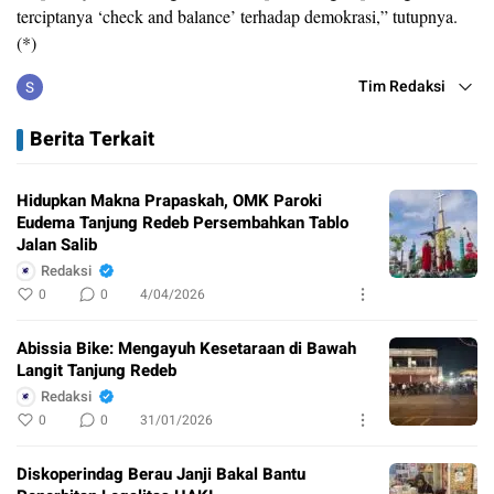
terciptanya ‘check and balance’ terhadap demokrasi,” tutupnya.
(*)
Tim Redaksi
Berita Terkait
Hidupkan Makna Prapaskah, OMK Paroki
Eudema Tanjung Redeb Persembahkan Tablo
Jalan Salib
Redaksi
0
0
4/04/2026
Abissia Bike: Mengayuh Kesetaraan di Bawah
Langit Tanjung Redeb
Redaksi
0
0
31/01/2026
Diskoperindag Berau Janji Bakal Bantu