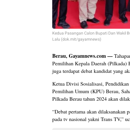
Kedua Pasangan Calon Bupati Dan Wakil B
Lalu (dok.mit/gayamnews)
Berau, Gayamnews.com —
Tahapa
Pemilihan Kepala Daerah (Pilkada) B
juga terdapat debat kandidat yang a
Ketua Divisi Sosialisasi, Pendidika
Pemilihan Umum (KPU) Berau, Saha
Pilkada Berau tahun 2024 akan dilak
“Debat pertama akan dilaksanakan p
pada tv nasional yakni Trans TV,” u