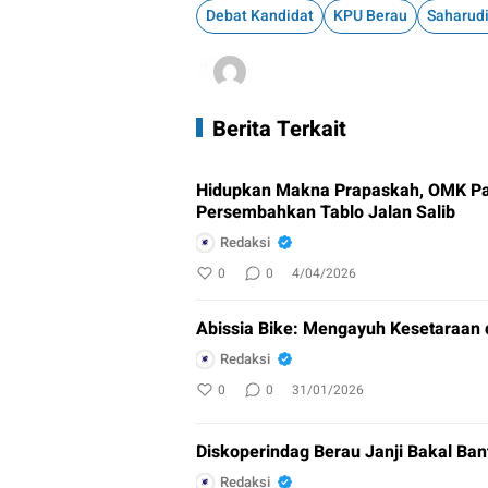
Debat Kandidat
KPU Berau
Saharud
Berita Terkait
Hidupkan Makna Prapaskah, OMK Pa
Persembahkan Tablo Jalan Salib
Redaksi
0
0
4/04/2026
Abissia Bike: Mengayuh Kesetaraan 
Redaksi
0
0
31/01/2026
Diskoperindag Berau Janji Bakal Ban
Redaksi