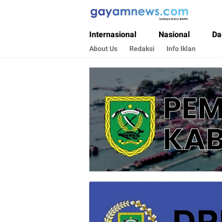
Gayamnews.com
Budaya Baca Berita
Internasional
Nasional
Da
About Us
Redaksi
Info Iklan