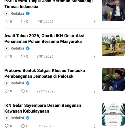
PSSI Resmi Tunjuk John Herdman Menukangi
Timnas Indonesia
Redaksi
0
0
4/01/2026
Awali Tahun 2026, Otorita IKN Gelar Aksi
Penanaman Pohon Bersama Masyaraka
Redaksi
0
0
3/01/2026
Prabowo Bentuk Satgas Khusus Tuntaska
Pembangunan Jembatan di Pelosok
Redaksi
0
0
29/11/2025
IKN Gelar Sayembara Desain Bangunan
Kawasan Kebudayaaan
Redaksi
0
0
3/11/2025