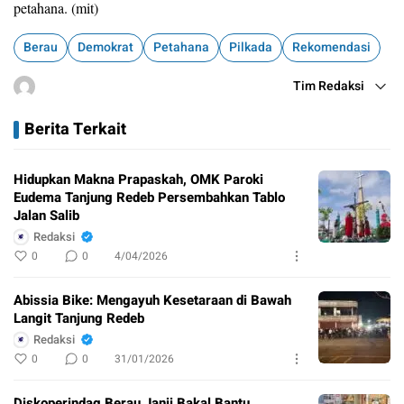
petahana. (mit)
Berau
Demokrat
Petahana
Pilkada
Rekomendasi
Tim Redaksi
Berita Terkait
Hidupkan Makna Prapaskah, OMK Paroki
Eudema Tanjung Redeb Persembahkan Tablo
Jalan Salib
Redaksi
0
0
4/04/2026
Abissia Bike: Mengayuh Kesetaraan di Bawah
Langit Tanjung Redeb
Redaksi
0
0
31/01/2026
Diskoperindag Berau Janji Bakal Bantu