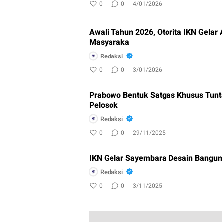
0
0
4/01/2026
Awali Tahun 2026, Otorita IKN Gel
Masyaraka
Redaksi
0
0
3/01/2026
Prabowo Bentuk Satgas Khusus Tun
Pelosok
Redaksi
0
0
29/11/2025
IKN Gelar Sayembara Desain Bangu
Redaksi
0
0
3/11/2025