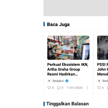
Baca Juga
Perkuat Ekosistem IKN,
PSSI 
Artha Graha Group
John 
Resmi Hadirkan
Menuk
Layanan Perbankan
Indon
Redaksi
Red
dan Ritel
0
0
11/01/2026
0
Tinggalkan Balasan