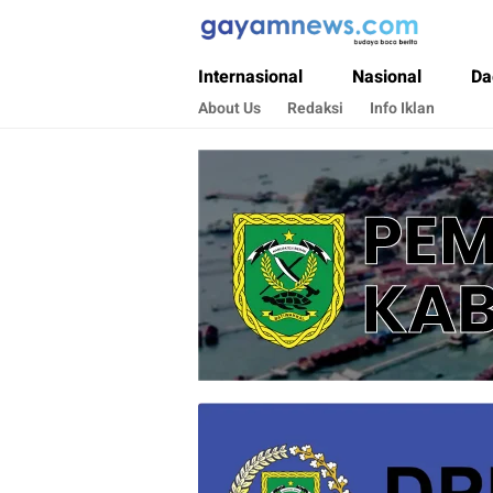
Gayamnews.com
Budaya Baca Berita
Internasional
Nasional
Da
About Us
Redaksi
Info Iklan