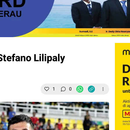
Stefano Lilipaly
1
0