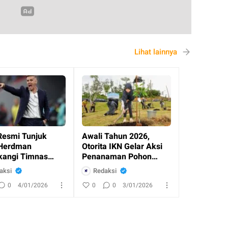
Lihat lainnya
Resmi Tunjuk
Awali Tahun 2026,
Herdman
Otorita IKN Gelar Aksi
angi Timnas
Penanaman Pohon
esia
Bersama Masyaraka
aksi
Redaksi
0
4/01/2026
0
0
3/01/2026