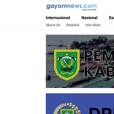
Gayamnews.com
Budaya Baca Berita
Internasional
Nasional
Da
About Us
Redaksi
Info Iklan