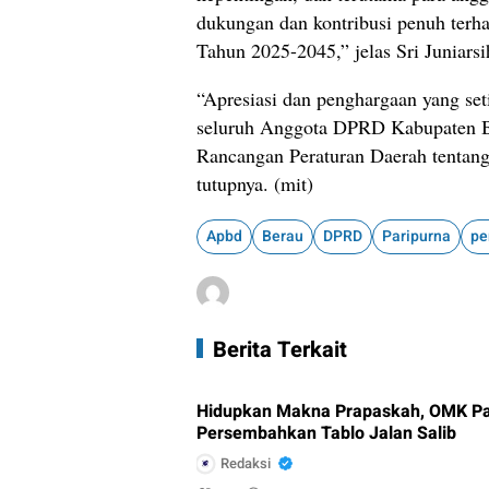
dukungan dan kontribusi penuh ter
Tahun 2025-2045,” jelas Sri Juniarsi
“Apresiasi dan penghargaan yang set
seluruh Anggota DPRD Kabupaten Be
Rancangan Peraturan Daerah tenta
tutupnya. (mit)
Apbd
Berau
DPRD
Paripurna
pe
Berita Terkait
Hidupkan Makna Prapaskah, OMK Pa
Persembahkan Tablo Jalan Salib
Redaksi