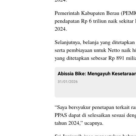
Pemerintah Kabupaten Berau (PEM
pendapatan Rp 6 triliun naik sekita
2024.
Selanjutnya, belanja yang ditetapkan
serta pembiayaan untuk Netto naik 
yang ditetapkan sebesar Rp 891 milia
Abissia Bike: Mengayuh Kesetaraan
31/01/2026
“Saya bersyukur penetapan terkait
PPAS dapat di selesaikan sesuai d
tahun 2024,” ucapnya.
Sri Juniarsih juga mengatakan bahw