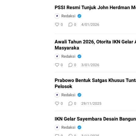
PSSI Resmi Tunjuk John Herdman M
Redaksi
0
0
4/01/2026
Awali Tahun 2026, Otorita IKN Gel
Masyaraka
Redaksi
0
0
3/01/2026
Prabowo Bentuk Satgas Khusus Tun
Pelosok
Redaksi
0
0
29/11/2025
IKN Gelar Sayembara Desain Bangu
Redaksi
0
0
3/11/2025