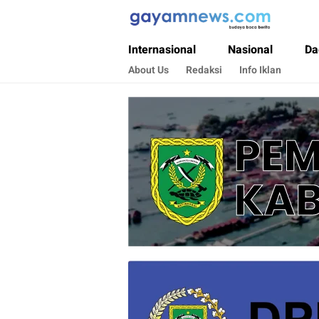
Gayamnews.com
Budaya Baca Berita
Internasional
Nasional
Da
About Us
Redaksi
Info Iklan