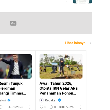
Lihat lainnya
Resmi Tunjuk
Awali Tahun 2026,
Herdman
Otorita IKN Gelar Aksi
angi Timnas
Penanaman Pohon
esia
Bersama Masyaraka
aksi
Redaksi
0
4/01/2026
0
0
3/01/2026