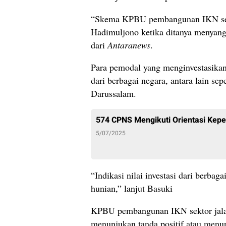
“Skema KPBU pembangunan IKN sema
Hadimuljono ketika ditanya menyan
dari
Antaranews
.
Para pemodal yang menginvestasika
dari berbagai negara, antara lain se
Darussalam.
574 CPNS Mengikuti Orientasi Kepe
5/07/2025
“Indikasi nilai investasi dari berbaga
hunian,” lanjut Basuki
KPBU pembangunan IKN sektor jalan 
menunjukan tanda positif atau men