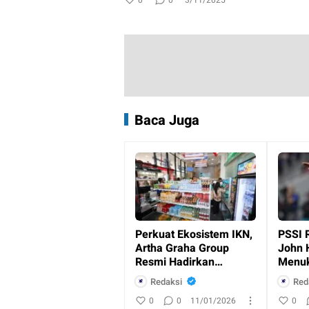
Baca Juga
Perkuat Ekosistem IKN,
PSSI 
Artha Graha Group
John 
Resmi Hadirkan
Menuk
Layanan Perbankan
Indon
Redaksi
Red
dan Ritel
0
0
11/01/2026
0