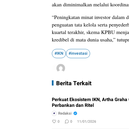
akan diminimalkan melalui koordinas
“Peningkatan minat investor dalam da
penguatan tata kelola serta penyede
kuartal terakhir, skema KPBU menja
kredibel di mata dunia usaha,” tutup
#IKN
#investasi
Berita Terkait
Perkuat Ekosistem IKN, Artha Graha
Perbankan dan Ritel
Redaksi
0
0
11/01/2026