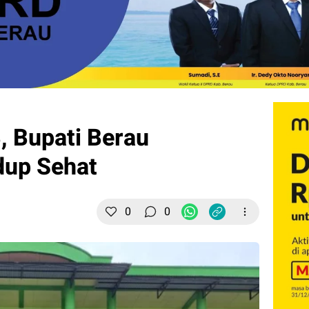
, Bupati Berau
up Sehat
0
0