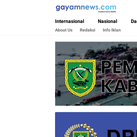
Gayamnews.com
Budaya Baca Berita
Internasional
Nasional
Da
About Us
Redaksi
Info Iklan