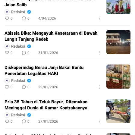
Jalan Salib
Redaksi
0
0
4/04/2026
Abissia Bike: Mengayuh Kesetaraan di Bawah
Langit Tanjung Redeb
Redaksi
0
0
31/01/2026
Diskoperindag Berau Janji Bakal Bantu
Penerbitan Legalitas HAKI
Redaksi
0
0
29/01/2026
Pria 35 Tahun di Teluk Bayur, Ditemukan
Meninggal Dunia di Kamar Kontrakannya
Redaksi
0
0
27/01/2026