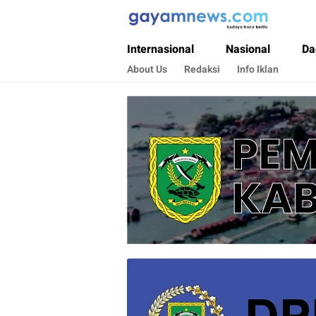
Gayamnews.com
Budaya Baca Berita
Internasional
Nasional
Da
About Us
Redaksi
Info Iklan