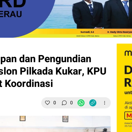
apan dan Pengundian
lon Pilkada Kukar, KPU
t Koordinasi
0
0