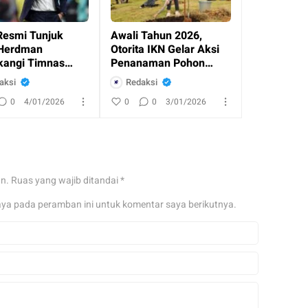
Resmi Tunjuk
Awali Tahun 2026,
Herdman
Otorita IKN Gelar Aksi
angi Timnas
Penanaman Pohon
esia
Bersama Masyaraka
aksi
Redaksi
0
4/01/2026
0
0
3/01/2026
an.
Ruas yang wajib ditandai
*
aya pada peramban ini untuk komentar saya berikutnya.