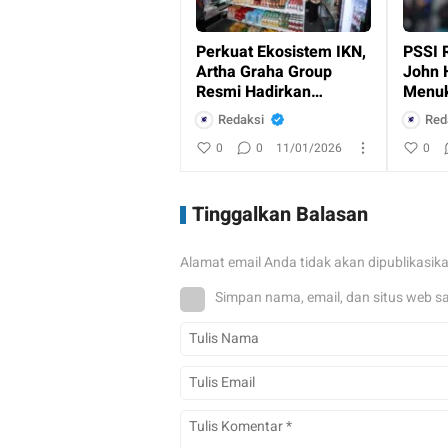
Perkuat Ekosistem IKN,
PSSI 
Artha Graha Group
John 
Resmi Hadirkan
Menuk
Layanan Perbankan
Indon
Redaksi
Red
dan Ritel
0
0
11/01/2026
0
Tinggalkan Balasan
Alamat email Anda tidak akan dipublikasik
Simpan nama, email, dan situs web s