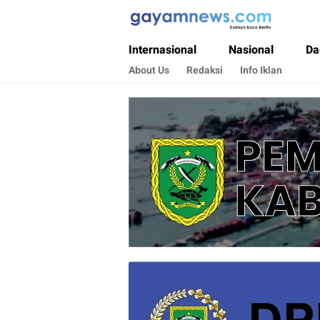
Gayamnews.com
Budaya Baca Berita
Internasional
Nasional
Da
About Us
Redaksi
Info Iklan