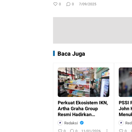
0
0
7/09/2025
Baca Juga
Perkuat Ekosistem IKN,
PSSI 
Artha Graha Group
John 
Resmi Hadirkan
Menuk
Layanan Perbankan
Indon
Redaksi
Red
dan Ritel
0
0
11/01/2026
0