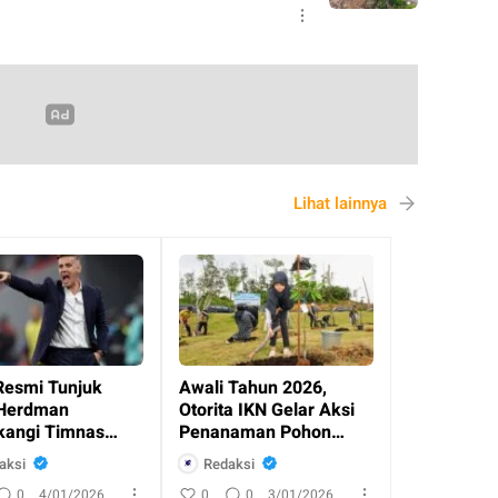
Lihat lainnya
Resmi Tunjuk
Awali Tahun 2026,
Herdman
Otorita IKN Gelar Aksi
angi Timnas
Penanaman Pohon
esia
Bersama Masyaraka
aksi
Redaksi
0
4/01/2026
0
0
3/01/2026