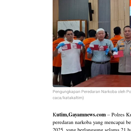
Pengungkapan Peredaran Narkoba oleh Polr
caca/katakaltim)
utim,Gayamnews.com
K
– Polres Ku
peredaran narkoba yang mencapai b
2025, yang berlangsung selama 21 ha