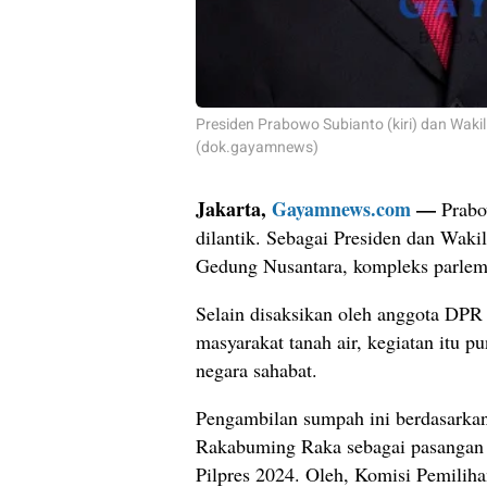
Presiden Prabowo Subianto (kiri) dan Wak
(dok.gayamnews)
Jakarta,
Gayamnews.com
—
Prabo
dilantik. Sebagai Presiden dan Waki
Gedung Nusantara, kompleks parleme
Selain disaksikan oleh anggota DPR
masyarakat tanah air, kegiatan itu p
negara sahabat.
Pengambilan sumpah ini berdasarka
Rakabuming Raka sebagai pasangan ca
Pilpres 2024. Oleh, Komisi Pemili