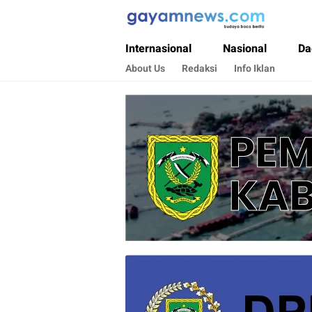
Gayamnews.com
Budaya Baca Berita
Internasional
Nasional
Da
About Us
Redaksi
Info Iklan