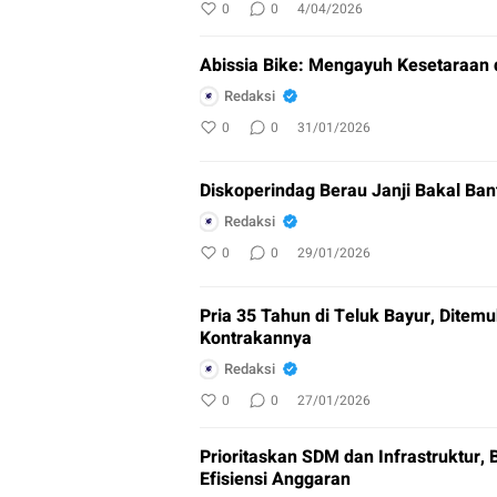
0
0
4/04/2026
Abissia Bike: Mengayuh Kesetaraan 
Redaksi
0
0
31/01/2026
Diskoperindag Berau Janji Bakal Ban
Redaksi
0
0
29/01/2026
Pria 35 Tahun di Teluk Bayur, Ditem
Kontrakannya
Redaksi
0
0
27/01/2026
Prioritaskan SDM dan Infrastruktur, 
Efisiensi Anggaran