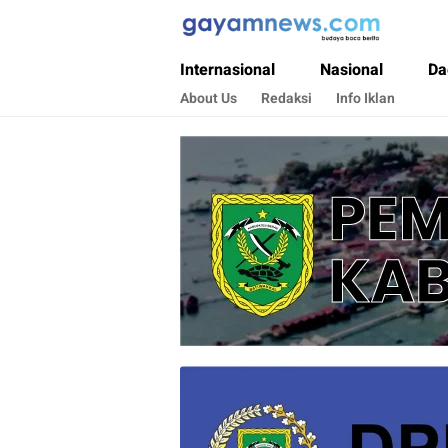
Gayamnews.com
Budaya Baca Berita
Internasional
Nasional
Da
About Us
Redaksi
Info Iklan