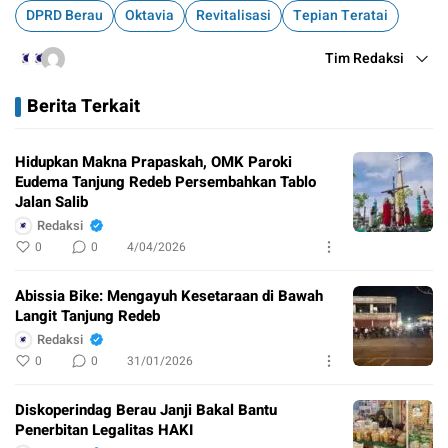
DPRD Berau
Oktavia
Revitalisasi
Tepian Teratai
Tim Redaksi
Berita Terkait
Hidupkan Makna Prapaskah, OMK Paroki
Eudema Tanjung Redeb Persembahkan Tablo
Jalan Salib
Redaksi
0
0
4/04/2026
Abissia Bike: Mengayuh Kesetaraan di Bawah
Langit Tanjung Redeb
Redaksi
0
0
31/01/2026
Diskoperindag Berau Janji Bakal Bantu
Penerbitan Legalitas HAKI