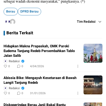
sebagai wadah ekonomi masyarakat,” pungkasnya. (*)
Berau
DPRD Berau
Tim Redaksi
Berita Terkait
Hidupkan Makna Prapaskah, OMK Paroki
Eudema Tanjung Redeb Persembahkan Tablo
Jalan Salib
Redaksi
0
0
4/04/2026
Abissia Bike: Mengayuh Kesetaraan di Bawah
Langit Tanjung Redeb
Redaksi
0
0
31/01/2026
Diskoperindag Berau Janji Bakal Bantu