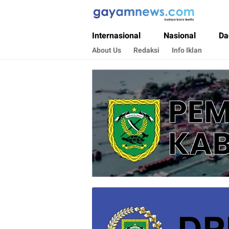
Gayamnews.com
Budaya Baca Berita
Internasional
Nasional
Da
About Us
Redaksi
Info Iklan