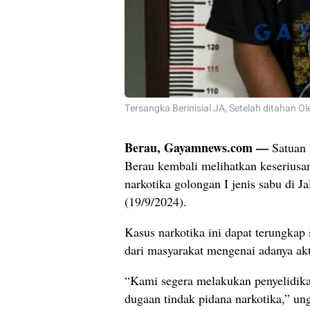
Tersangka Berinisial JA, Setelah ditahan Ol
Berau, Gayamnews.com —
Satuan
Berau kembali melihatkan keserius
narkotika golongan I jenis sabu di 
(19/9/2024).
Kasus narkotika ini dapat terungkap
dari masyarakat mengenai adanya akti
“Kami segera melakukan penyelidikan
dugaan tindak pidana narkotika,” u