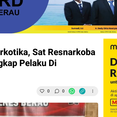
kotika, Sat Resnarkoba
gkap Pelaku Di
0
0