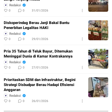
Redaksi
0
0
31/01/2026
Diskoperindag Berau Janji Bakal Bantu
Penerbitan Legalitas HAKI
Redaksi
0
0
29/01/2026
Pria 35 Tahun di Teluk Bayur, Ditemukan
Meninggal Dunia di Kamar Kontrakannya
Redaksi
0
0
27/01/2026
Prioritaskan SDM dan Infrastruktur, Begini
Strategi Disbudpar Berau Hadapi Efisiensi
Anggaran
Redaksi
0
0
26/01/2026