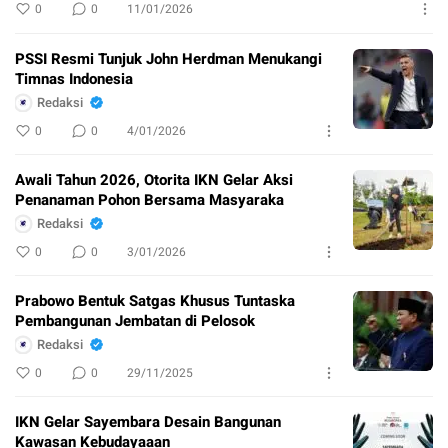
0
0
11/01/2026
PSSI Resmi Tunjuk John Herdman Menukangi
Timnas Indonesia
Redaksi
0
0
4/01/2026
Awali Tahun 2026, Otorita IKN Gelar Aksi
Penanaman Pohon Bersama Masyaraka
Redaksi
0
0
3/01/2026
Prabowo Bentuk Satgas Khusus Tuntaska
Pembangunan Jembatan di Pelosok
Redaksi
0
0
29/11/2025
IKN Gelar Sayembara Desain Bangunan
Kawasan Kebudayaaan