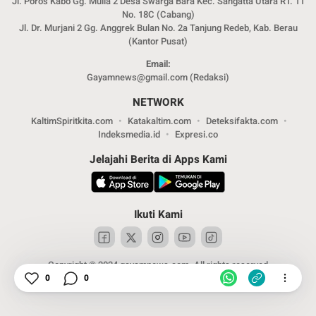
Jl. Poros Kabo Gg. Mulia 2 Desa Swarga Bara Kec. Sangatta Utara RT. 11
No. 18C (Cabang)
Jl. Dr. Murjani 2 Gg. Anggrek Bulan No. 2a Tanjung Redeb, Kab. Berau
(Kantor Pusat)
Email:
Gayamnews@gmail.com (Redaksi)
NETWORK
KaltimSpiritkita.com
Katakaltim.com
Deteksifakta.com
Indeksmedia.id
Expresi.co
Jelajahi Berita di Apps Kami
Ikuti Kami
Copyright © 2024 gayamnews.com. All rights reserved
0
0