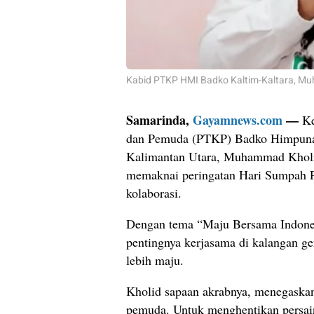
Kabid PTKP HMI Badko Kaltim-Kaltara, M
Samarinda,
Gayamnews.com
—
Ke
dan Pemuda (PTKP) Badko Himpuna
Kalimantan Utara, Muhammad Kholid
memaknai peringatan Hari Sumpah P
kolaborasi.
Dengan tema “Maju Bersama Indones
pentingnya kerjasama di kalangan 
lebih maju.
Kholid sapaan akrabnya, menegaskan 
pemuda. Untuk menghentikan persain