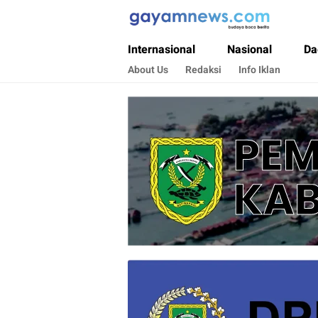
Gayamnews.com
Budaya Baca Berita
Internasional
Nasional
Da
About Us
Redaksi
Info Iklan