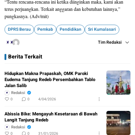
“Tentu rencana-rencana ini ketika diinginkan maka, kami akan
terus perjuangkan. Terkait anggaran dan kebutuhan lainnya,”
pungkasnya. (Adv/mit)
DPRS Berau
Pemkab
Pendidikan
Sri Kumalasari
Tim Redaksi
Berita Terkait
Hidupkan Makna Prapaskah, OMK Paroki
Eudema Tanjung Redeb Persembahkan Tablo
Jalan Salib
Redaksi
0
0
4/04/2026
Abissia Bike: Mengayuh Kesetaraan di Bawah
Langit Tanjung Redeb
Redaksi
0
0
31/01/2026