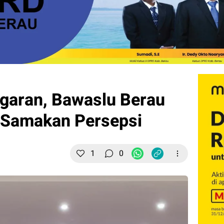
ggaran, Bawaslu Berau
 Samakan Persepsi
1
0