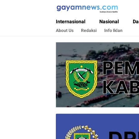
Gayamnews.com
Budaya Baca Berita
Internasional
Nasional
Da
About Us
Redaksi
Info Iklan