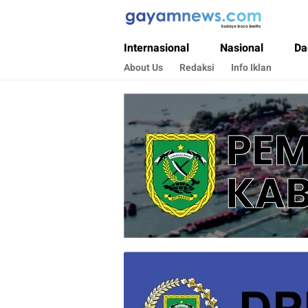
Gayamnews.com
Budaya Baca Berita
Internasional
Nasional
Da
About Us
Redaksi
Info Iklan