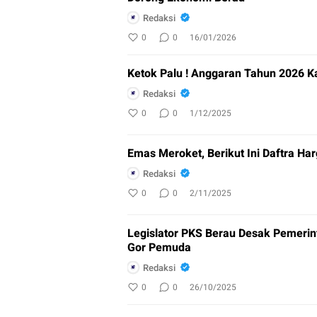
Redaksi
0
0
16/01/2026
Ketok Palu ! Anggaran Tahun 2026 Ka
Redaksi
0
0
1/12/2025
Emas Meroket, Berikut Ini Daftra Har
Redaksi
0
0
2/11/2025
Legislator PKS Berau Desak Pemerint
Gor Pemuda
Redaksi
0
0
26/10/2025