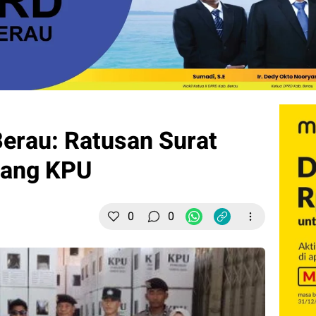
Berau: Ratusan Surat
dang KPU
0
0