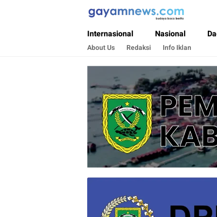
Gayamnews.com
Budaya Baca Berita
Internasional
Nasional
Da
About Us
Redaksi
Info Iklan