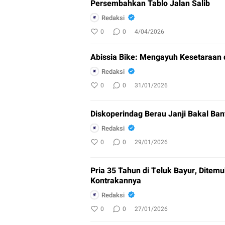
Persembahkan Tablo Jalan Salib
Redaksi
0
0
4/04/2026
Abissia Bike: Mengayuh Kesetaraan 
Redaksi
0
0
31/01/2026
Diskoperindag Berau Janji Bakal Ban
Redaksi
0
0
29/01/2026
Pria 35 Tahun di Teluk Bayur, Ditem
Kontrakannya
Redaksi
0
0
27/01/2026