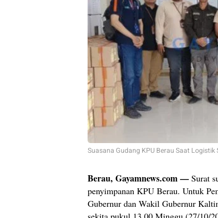
Suasana Gudang KPU Berau Saat Logistik 
Berau, Gayamnews.com —
Surat s
penyimpanan KPU Berau. Untuk Pemi
Gubernur dan Wakil Gubernur Kaltim
sekita pukul 13.00 Minggu (27/10/2