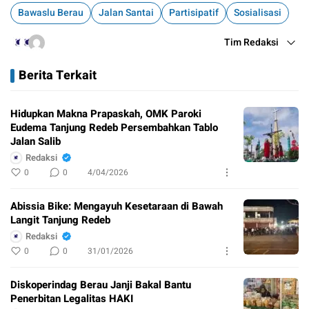
Bawaslu Berau
Jalan Santai
Partisipatif
Sosialisasi
Tim Redaksi
Berita Terkait
Hidupkan Makna Prapaskah, OMK Paroki
Eudema Tanjung Redeb Persembahkan Tablo
Jalan Salib
Redaksi
0
0
4/04/2026
Abissia Bike: Mengayuh Kesetaraan di Bawah
Langit Tanjung Redeb
Redaksi
0
0
31/01/2026
Diskoperindag Berau Janji Bakal Bantu
Penerbitan Legalitas HAKI